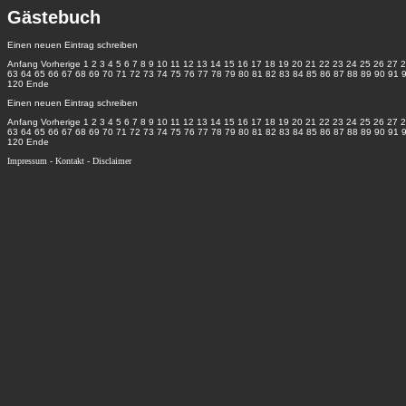
Gästebuch
Einen neuen Eintrag schreiben
Anfang
Vorherige
1
2
3
4
5
6
7
8
9
10
11
12
13
14
15
16
17
18
19
20
21
22
23
24
25
26
27
2
63
64
65
66
67
68
69
70
71
72
73
74
75
76
77
78
79
80
81
82
83
84
85
86
87
88
89
90
91
120
Ende
Einen neuen Eintrag schreiben
Anfang
Vorherige
1
2
3
4
5
6
7
8
9
10
11
12
13
14
15
16
17
18
19
20
21
22
23
24
25
26
27
2
63
64
65
66
67
68
69
70
71
72
73
74
75
76
77
78
79
80
81
82
83
84
85
86
87
88
89
90
91
120
Ende
Impressum
-
Kontakt
-
Disclaimer