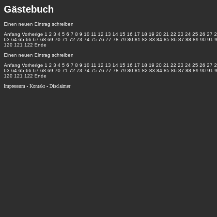
Gästebuch
Einen neuen Eintrag schreiben
Anfang
Vorherige
1
2
3
4
5
6
7
8
9
10
11
12
13
14
15
16
17
18
19
20
21
22
23
24
25
26
27
2
63
64
65
66
67
68
69
70
71
72
73
74
75
76
77
78
79
80
81
82
83
84
85
86
87
88
89
90
91
120
121
122
Ende
Einen neuen Eintrag schreiben
Anfang
Vorherige
1
2
3
4
5
6
7
8
9
10
11
12
13
14
15
16
17
18
19
20
21
22
23
24
25
26
27
2
63
64
65
66
67
68
69
70
71
72
73
74
75
76
77
78
79
80
81
82
83
84
85
86
87
88
89
90
91
120
121
122
Ende
Impressum
-
Kontakt
-
Disclaimer