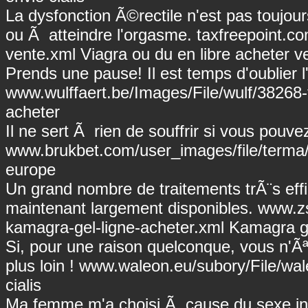
La dysfonction Ã©rectile n'est pas touj
ou Ã atteindre l'orgasme.
taxfreepoint.co
vente.xml
Viagra ou du en libre acheter v
Prends une pause! Il est temps d'oublier l
www.wulffaert.be/Images/File/wulf/38268-
acheter
Il ne sert Ã rien de souffrir si vous pou
www.brukbet.com/user_images/file/terma/
europe
Un grand nombre de traitements trÃ¨s effi
maintenant largement disponibles.
www.zs
kamagra-gel-ligne-acheter.xml
Kamagra ge
Si, pour une raison quelconque, vous n'Ãªte
plus loin !
www.waleon.eu/subory/File/wal
cialis
Ma femme m'a choisi Ã cause du sexe inc