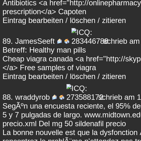
Antibiotics <a href="http://onlinepharma
prescription</a> Capoten
Eintrag
bearbeiten
/
löschen
/
zitieren
89.
JamesSeeft
schrieb am
Betreff: Healthy man pills
Cheap viagra canada <a href="http://sky
</a> Free samples of viagra
Eintrag
bearbeiten
/
löschen
/
zitieren
88.
wraddyrob
schrieb am 1
SegÃºn una encuesta reciente, el 95% de
5 y 7 pulgadas de largo.
www.midtown.edu.
precio.xml
Del mg 50 sildenafil precio
La bonne nouvelle est que la dysfonction Ã