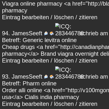
Viagra online pharmacy <a href="http://bl
pharmacy
Eintrag
bearbeiten
/
löschen
/
zitieren
94.
JamesSeeft
schrieb am
Betreff: Generic levitra online
Cheap drugs <a href="http://canadianpha
pharmacy</a> Brand viagra overnight del
Eintrag
bearbeiten
/
löschen
/
zitieren
93.
JamesSeeft
schrieb am
Betreff: Pharm online
Order alli online <a href="http://v100mgo
usa</a> Cialis india pharmacy
Eintrag
bearbeiten
/
löschen
/
zitieren