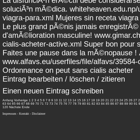
La disfunciÃ³n erÃ©ctil debe considerar
soluciÃ³n mÃ©dica.
whiteheaven.edu.np/us
viagra-para.xml
Mujeres sin receta viagra
Le plus grand pÃ©nis jamais enregistrÃ© m
d'amÃ©lioration masculine!
www.gimar.ch/
cialis-acheter-active.xml
Super bon pour si
Faites une pause dans la mÃ©nopause ! Ã
www.alfavs.eu/userfiles/file/alfavs/39584
Ordonnance on peut sans cialis acheter
Eintrag
bearbeiten
/
löschen
/
zitieren
Einen neuen Eintrag schreiben
Anfang
Vorherige
1
2
3
4
5
6
7
8
9
10
11
12
13
14
15
16
17
18
19
20
21
22
23
24
25
26
27
2
63
64
65
66
67
68
69
70
71
72
73
74
75
76
77
78
79
80
81
82
83
84
85
86
87
88
89
90
91
120
Nächste
Ende
Impressum
-
Kontakt
-
Disclaimer