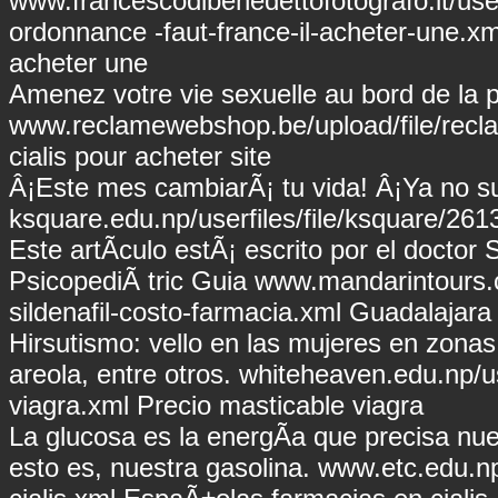
www.francescodibenedettofotografo.it/userf
ordonnance
-faut-france-il-acheter-une.xm
acheter une
Amenez votre vie sexuelle au bord de la p
www.reclamewebshop.be/upload/file/reclam
cialis pour acheter site
Â¡Este mes cambiarÃ¡ tu vida! Â¡Ya no su
ksquare.edu.np/userfiles/file/ksquare/261
Este artÃ­culo estÃ¡ escrito por el doctor 
PsicopediÃ tric Guia
www.mandarintours.c
sildenafil-costo-farmacia.xml
Guadalajara s
Hirsutismo: vello en las mujeres en zonas 
areola, entre otros.
whiteheaven.edu.np/us
viagra.xml
Precio masticable viagra
La glucosa es la energÃ­a que precisa nue
esto es, nuestra gasolina.
www.etc.edu.np/