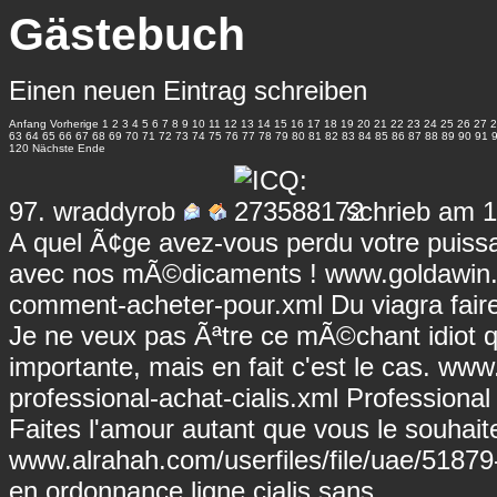
Gästebuch
Einen neuen Eintrag schreiben
Anfang
Vorherige
1
2
3
4
5
6
7
8
9
10
11
12
13
14
15
16
17
18
19
20
21
22
23
24
25
26
27
2
63
64
65
66
67
68
69
70
71
72
73
74
75
76
77
78
79
80
81
82
83
84
85
86
87
88
89
90
91
120
Nächste
Ende
97.
wraddyrob
schrieb am 1
A quel Ã¢ge avez-vous perdu votre puissan
avec nos mÃ©dicaments !
www.goldawin.
comment-acheter-pour.xml
Du viagra fai
Je ne veux pas Ãªtre ce mÃ©chant idiot qu
importante, mais en fait c'est le cas.
www.n
professional-achat-cialis.xml
Professional 
Faites l'amour autant que vous le souha
www.alrahah.com/userfiles/file/uae/51879
en ordonnance ligne cialis sans