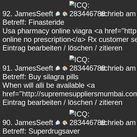
92.
JamesSeeft
schrieb am
Betreff: Finasteride
Usa pharmacy online viagra <a href="http:/
online no prescription</a> Rx customer 
Eintrag
bearbeiten
/
löschen
/
zitieren
91.
JamesSeeft
schrieb am
Betreff: Buy silagra pills
When will alli be available <a
href="http://supremesuppliersmumbai.co
Eintrag
bearbeiten
/
löschen
/
zitieren
90.
JamesSeeft
schrieb am
Betreff: Superdrugsaver