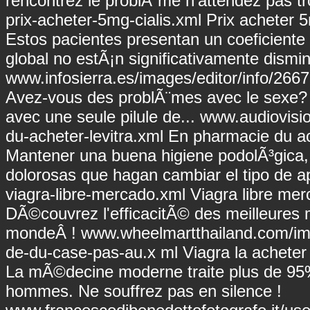
rencontrez le problÃ¨me n'attendez pas t
prix-acheter-5mg-cialis.xml
Prix acheter 5
Estos pacientes presentan un coeficiente 
global no estÃ¡n significativamente dismi
www.infosierra.es/images/editor/info/266
Avez-vous des problÃ¨mes avec le sexe? I
avec une seule pilule de...
www.audiovisio
du-acheter-levitra.xml
En pharmacie du ach
Mantener una buena higiene podolÃ³gica, 
dolorosas que hagan cambiar el tipo de 
viagra-libre-mercado.xml
Viagra libre mer
DÃ©couvrez l'efficacitÃ© des meilleures
mondeÂ !
www.wheelmartthailand.com/ima
de-du-case-pas-au.x
ml Viagra la acheter
La mÃ©decine moderne traite plus de 95%
hommes. Ne souffrez pas en silence !