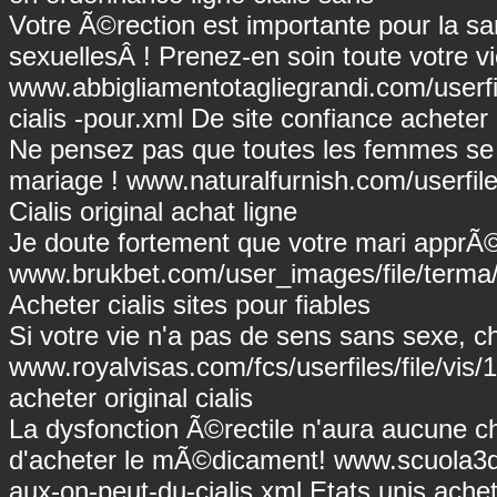
Votre Ã©rection est importante pour la s
sexuellesÂ ! Prenez-en soin toute votre vi
www.abbigliamentotagliegrandi.com/userfil
cialis
-pour.xml De site confiance acheter 
Ne pensez pas que toutes les femmes se
mariage !
www.naturalfurnish.com/userfiles
Cialis original achat ligne
Je doute fortement que votre mari apprÃ©c
www.brukbet.com/user_images/file/terma/3
Acheter cialis sites pour fiables
Si votre vie n'a pas de sens sans sexe, c
www.royalvisas.com/fcs/userfiles/file/vis/
acheter original cialis
La dysfonction Ã©rectile n'aura aucune 
d'acheter le mÃ©dicament!
www.scuola3d.
aux-on-peut-du-cialis.xml
Etats unis achet