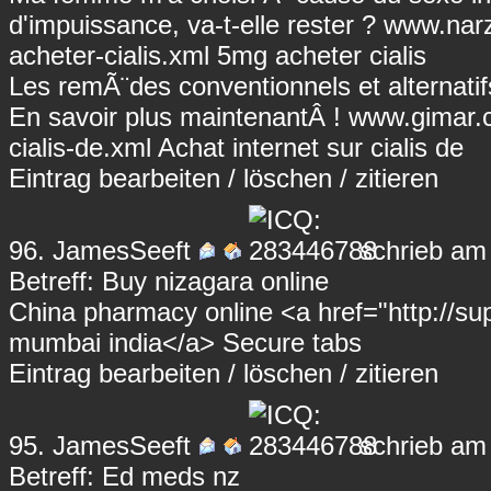
d'impuissance, va-t-elle rester ?
www.narz
acheter-cialis.xml
5mg acheter cialis
Les remÃ¨des conventionnels et alternatif
En savoir plus maintenantÂ !
www.gimar.ch
cialis-de.xml
Achat internet sur cialis de
Eintrag
bearbeiten
/
löschen
/
zitieren
96.
JamesSeeft
schrieb am
Betreff: Buy nizagara online
China pharmacy online <a href="http://s
mumbai india</a> Secure tabs
Eintrag
bearbeiten
/
löschen
/
zitieren
95.
JamesSeeft
schrieb am
Betreff: Ed meds nz