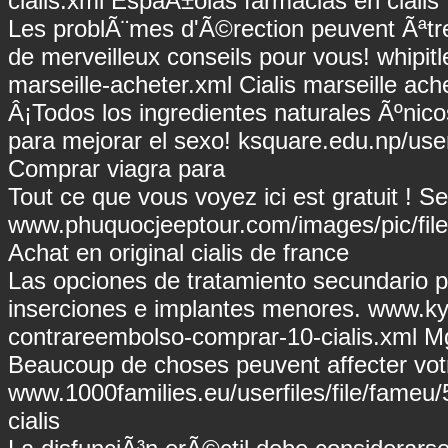
cialis.xml
EspaÃ±olas farmacias en cialis
Les problÃ¨mes d'Ã©rection peuvent Ãªtr
de merveilleux conseils pour vous!
whipitl
marseille-acheter.xml
Cialis marseille ach
Â¡Todos los ingredientes naturales Ãºnico
para mejorar el sexo!
ksquare.edu.np/user
Comprar viagra para
Tout ce que vous voyez ici est gratuit ! S
www.phuquocjeeptour.com/images/pic/file/t
Achat en original cialis de france
Las opciones de tratamiento secundario p
inserciones e implantes menores.
www.kyr
contrareembolso-comprar-10-cialis.xml
Mg
Beaucoup de choses peuvent affecter votre
www.1000families.eu/userfiles/file/fameu/
cialis