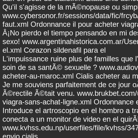
Qu'il s'agisse de la mÃ©nopause ou simpl
www.cybersonor.fr/sessions/data/fic/frcy
faut.xml
Ordonnance il pour acheter viagr
Â¡No pierdo el tiempo pensando en mi de
sexo!
www.argentinahistorica.com.ar/UserF
el.xml
Corazon sildenafil para el
L'impuissance ruine plus de familles que l
soin de sa santÃ© sexuelle ?
www.audiovis
acheter-au-maroc.xml
Cialis acheter au 
Je me souviens parfaitement de ce jour o
Ã©rectile Ã©tait venu.
www.brukbet.com/u
viagra-sans-achat-ligne.xml
Ordonnance en
Introduce el artroscopio en el hombro a 
conecta a un monitor de video en el quirÃ
www.kvhss.edu.np/userfiles/file/kvhss/347
envio cialis