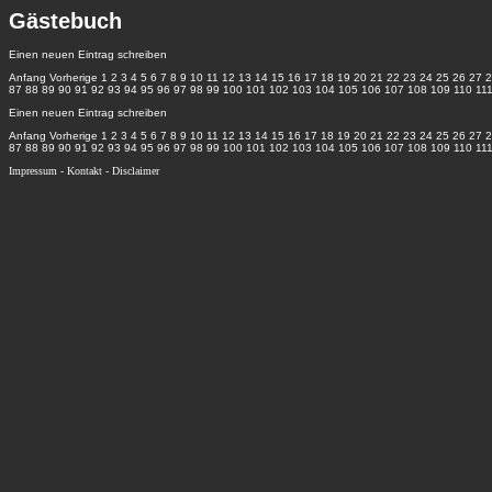
Gästebuch
Einen neuen Eintrag schreiben
Anfang
Vorherige
1
2
3
4
5
6
7
8
9
10
11
12
13
14
15
16
17
18
19
20
21
22
23
24
25
26
27
2
87
88
89
90
91
92
93
94
95
96
97
98
99
100
101
102
103
104
105
106
107
108
109
110
11
Einen neuen Eintrag schreiben
Anfang
Vorherige
1
2
3
4
5
6
7
8
9
10
11
12
13
14
15
16
17
18
19
20
21
22
23
24
25
26
27
2
87
88
89
90
91
92
93
94
95
96
97
98
99
100
101
102
103
104
105
106
107
108
109
110
11
Impressum
-
Kontakt
-
Disclaimer