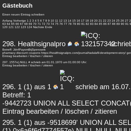
Gästebuch
Einen neuen Eintrag schreiben
Anfang
Vorherige
1
2
3
4
5
6
7
8
9
10
11
12
13
14
15
16
17
18
19
20
21
22
23
24
25
26
27
2
63
64
65
66
67
68
69
70
71
72
73
74
75
76
77
78
79
80
81
82
83
84
85
86
87
88
89
90
91
120
121
122
123
124
Nächste
Ende
298.
Healthsignalpro
schrie
Betreff: JdnfPayomBtjSperosetk
pharmacy discount coupons https://healthsignalpro.com/journal/tadalafil-development-story/ gen
Eintrag
bearbeiten
/
löschen
/
zitieren
297.
1557e),NULL #
schrieb am 01.01.1970 um 01:00:00 Uhr:
Eintrag
bearbeiten
/
löschen
/
zitieren
296.
1
(1) aus 1
schrieb am 16.07.
Betreff: 1
-9442723 UNION ALL SELECT CONCAT(0
Eintrag
bearbeiten
/
löschen
/
zitieren
295.
1
(1) aus -9518699' UNION ALL S
(1),0x6a6f6d7774557e),NULL,NULL,NUL