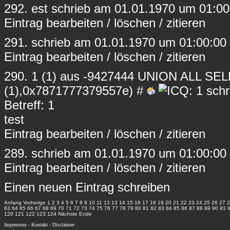
292.
est
schrieb am 01.01.1970 um 01:00
Eintrag
bearbeiten
/
löschen
/
zitieren
291.
schrieb am 01.01.1970 um 01:00:00 
Eintrag
bearbeiten
/
löschen
/
zitieren
290.
1
(1) aus -9427444 UNION ALL S
(1),0x7871777379557e) #
schr
Betreff: 1
test
Eintrag
bearbeiten
/
löschen
/
zitieren
289.
schrieb am 01.01.1970 um 01:00:00 
Eintrag
bearbeiten
/
löschen
/
zitieren
Einen neuen Eintrag schreiben
Anfang
Vorherige
1
2
3
4
5
6
7
8
9
10
11
12
13
14
15
16
17
18
19
20
21
22
23
24
25
26
27
2
63
64
65
66
67
68
69
70
71
72
73
74
75
76
77
78
79
80
81
82
83
84
85
86
87
88
89
90
91
120
121
122
123
124
Nächste
Ende
Impressum
-
Kontakt
-
Disclaimer