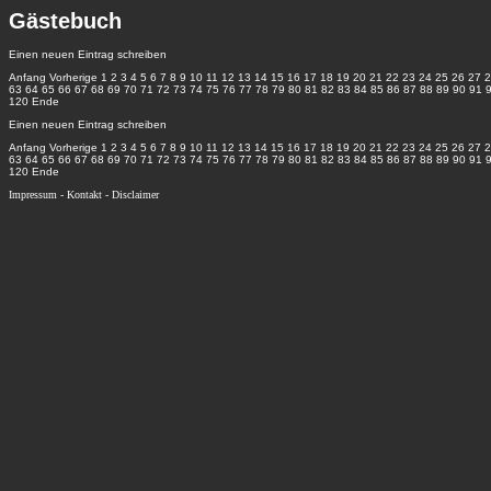
Gästebuch
Einen neuen Eintrag schreiben
Anfang
Vorherige
1
2
3
4
5
6
7
8
9
10
11
12
13
14
15
16
17
18
19
20
21
22
23
24
25
26
27
2
63
64
65
66
67
68
69
70
71
72
73
74
75
76
77
78
79
80
81
82
83
84
85
86
87
88
89
90
91
120
Ende
Einen neuen Eintrag schreiben
Anfang
Vorherige
1
2
3
4
5
6
7
8
9
10
11
12
13
14
15
16
17
18
19
20
21
22
23
24
25
26
27
2
63
64
65
66
67
68
69
70
71
72
73
74
75
76
77
78
79
80
81
82
83
84
85
86
87
88
89
90
91
120
Ende
Impressum
-
Kontakt
-
Disclaimer