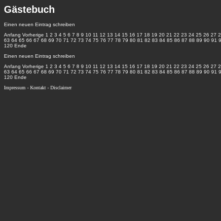
Gästebuch
Einen neuen Eintrag schreiben
Anfang
Vorherige
1
2
3
4
5
6
7
8
9
10
11
12
13
14
15
16
17
18
19
20
21
22
23
24
25
26
27
2
63
64
65
66
67
68
69
70
71
72
73
74
75
76
77
78
79
80
81
82
83
84
85
86
87
88
89
90
91
120
Ende
Einen neuen Eintrag schreiben
Anfang
Vorherige
1
2
3
4
5
6
7
8
9
10
11
12
13
14
15
16
17
18
19
20
21
22
23
24
25
26
27
2
63
64
65
66
67
68
69
70
71
72
73
74
75
76
77
78
79
80
81
82
83
84
85
86
87
88
89
90
91
120
Ende
Impressum
-
Kontakt
-
Disclaimer