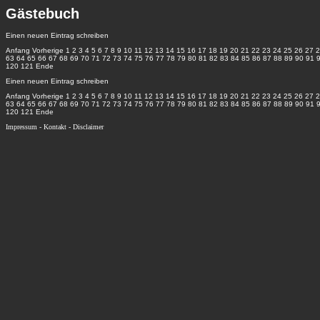
Gästebuch
Einen neuen Eintrag schreiben
Anfang
Vorherige
1
2
3
4
5
6
7
8
9
10
11
12
13
14
15
16
17
18
19
20
21
22
23
24
25
26
27
2
63
64
65
66
67
68
69
70
71
72
73
74
75
76
77
78
79
80
81
82
83
84
85
86
87
88
89
90
91
120
121
Ende
Einen neuen Eintrag schreiben
Anfang
Vorherige
1
2
3
4
5
6
7
8
9
10
11
12
13
14
15
16
17
18
19
20
21
22
23
24
25
26
27
2
63
64
65
66
67
68
69
70
71
72
73
74
75
76
77
78
79
80
81
82
83
84
85
86
87
88
89
90
91
120
121
Ende
Impressum
-
Kontakt
-
Disclaimer