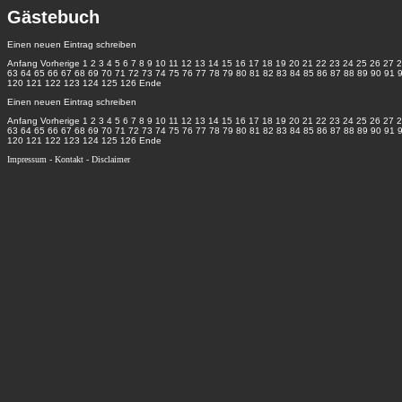
Gästebuch
Einen neuen Eintrag schreiben
Anfang
Vorherige
1
2
3
4
5
6
7
8
9
10
11
12
13
14
15
16
17
18
19
20
21
22
23
24
25
26
27
2
63
64
65
66
67
68
69
70
71
72
73
74
75
76
77
78
79
80
81
82
83
84
85
86
87
88
89
90
91
120
121
122
123
124
125
126
Ende
Einen neuen Eintrag schreiben
Anfang
Vorherige
1
2
3
4
5
6
7
8
9
10
11
12
13
14
15
16
17
18
19
20
21
22
23
24
25
26
27
2
63
64
65
66
67
68
69
70
71
72
73
74
75
76
77
78
79
80
81
82
83
84
85
86
87
88
89
90
91
120
121
122
123
124
125
126
Ende
Impressum
-
Kontakt
-
Disclaimer